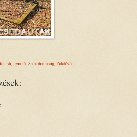
ter
,
sír
,
temető
,
Zalai-dombság
,
Zalalövő
zések:
e