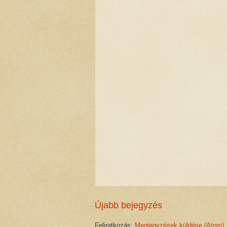
Újabb bejegyzés
Feliratkozás:
Megjegyzések küldése (Atom)