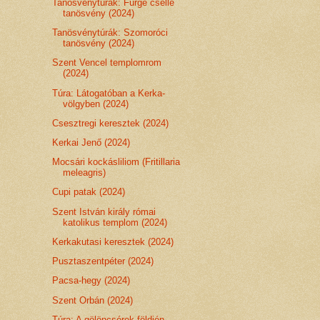
Tanösvénytúrák: Fürge cselle
tanösvény (2024)
Tanösvénytúrák: Szomoróci
tanösvény (2024)
Szent Vencel templomrom
(2024)
Túra: Látogatóban a Kerka-
völgyben (2024)
Csesztregi keresztek (2024)
Kerkai Jenő (2024)
Mocsári kockásliliom (Fritillaria
meleagris)
Cupi patak (2024)
Szent István király római
katolikus templom (2024)
Kerkakutasi keresztek (2024)
Pusztaszentpéter (2024)
Pacsa-hegy (2024)
Szent Orbán (2024)
Túra: A gölöncsérek földjén