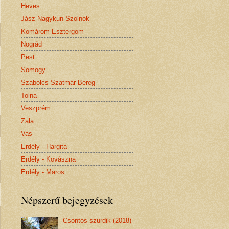
Heves
Jász-Nagykun-Szolnok
Komárom-Esztergom
Nográd
Pest
Somogy
Szabolcs-Szatmár-Bereg
Tolna
Veszprém
Zala
Vas
Erdély - Hargita
Erdély - Kovászna
Erdély - Maros
Népszerű bejegyzések
Csontos-szurdik (2018)