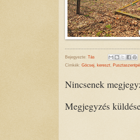
Bejegyezte:
Tás
Címkék:
Göcsej
,
kereszt
,
Pusztaszentpé
Nincsenek megjegy
Megjegyzés küldés