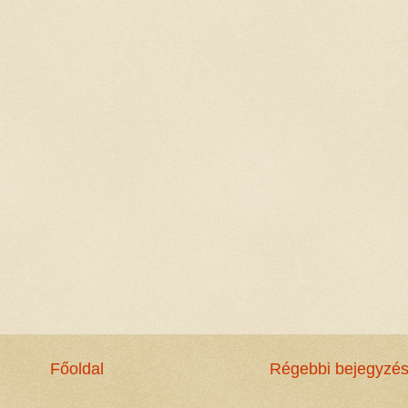
Főoldal
Régebbi bejegyzé