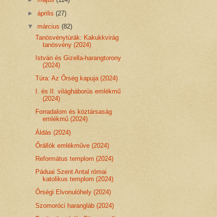
►
április
(27)
▼
március
(82)
Tanösvénytúrák: Kakukkvirág
tanösvény (2024)
István és Gizella-harangtorony
(2024)
Túra: Az Őrség kapuja (2024)
I. és II. világháborús emlékmű
(2024)
Forradalom és köztársaság
emlékmű (2024)
Áldás (2024)
Őrállók emlékműve (2024)
Református templom (2024)
Páduai Szent Antal római
katolikus templom (2024)
Őrségi Elvonulóhely (2024)
Szomoróci harangláb (2024)