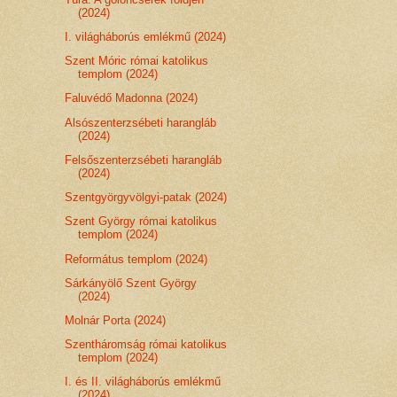
(2024)
I. világháborús emlékmű (2024)
Szent Móric római katolikus
templom (2024)
Faluvédő Madonna (2024)
Alsószenterzsébeti harangláb
(2024)
Felsőszenterzsébeti harangláb
(2024)
Szentgyörgyvölgyi-patak (2024)
Szent György római katolikus
templom (2024)
Református templom (2024)
Sárkányölő Szent György
(2024)
Molnár Porta (2024)
Szentháromság római katolikus
templom (2024)
I. és II. világháborús emlékmű
(2024)