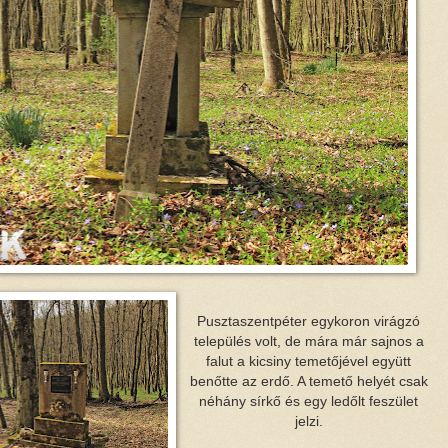
Pusztaszentpéter egykoron virágzó
település volt, de mára már sajnos a
falut a kicsiny temetőjével együtt
benőtte az erdő. A temető helyét csak
néhány sírkő és egy ledőlt feszület
jelzi.