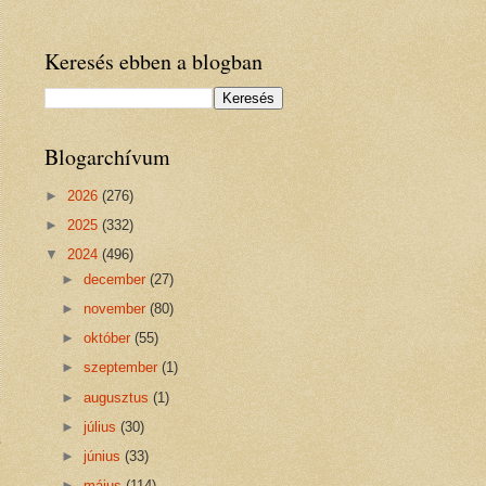
Keresés ebben a blogban
Blogarchívum
►
2026
(276)
►
2025
(332)
▼
2024
(496)
►
december
(27)
►
november
(80)
►
október
(55)
►
szeptember
(1)
►
augusztus
(1)
►
július
(30)
s
►
június
(33)
►
május
(114)