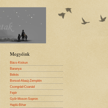
Megyéink
Bács-Kiskun
Baranya
Békés
Borsod-Abaúj-Zemplén
Csongrád-Csanád
Fejér
Győr-Moson-Sopron
Hajdú-Bihar