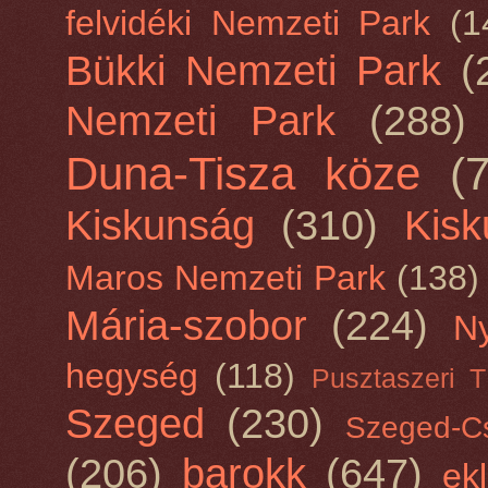
felvidéki Nemzeti Park
(1
Bükki Nemzeti Park
(
Nemzeti Park
(288)
Duna-Tisza köze
(
Kiskunság
(310)
Kisk
Maros Nemzeti Park
(138)
Mária-szobor
(224)
N
hegység
(118)
Pusztaszeri 
Szeged
(230)
Szeged-C
(206)
barokk
(647)
ekl