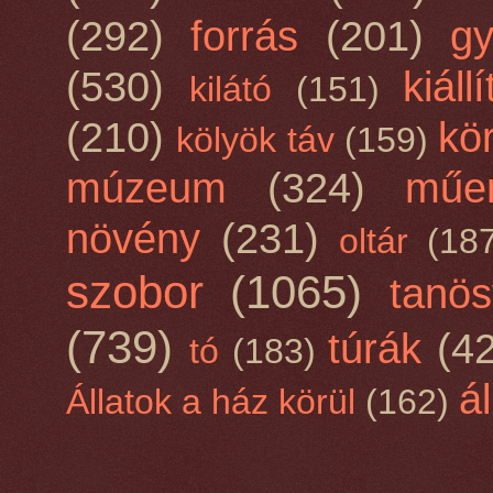
(292)
forrás
(201)
gy
(530)
kiáll
kilátó
(151)
(210)
kö
kölyök táv
(159)
múzeum
(324)
műem
növény
(231)
oltár
(18
szobor
(1065)
tanö
(739)
túrák
(4
tó
(183)
ál
Állatok a ház körül
(162)