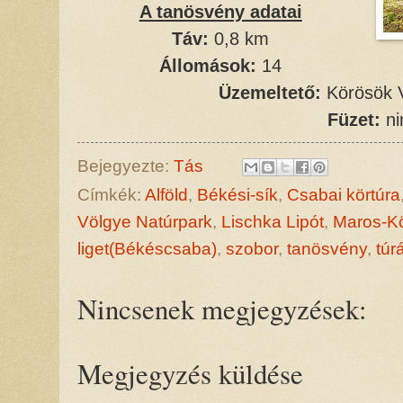
A tanösvény adatai
Táv:
0,8 km
Állomások:
14
Üzemeltető:
Körösök V
Füzet:
ni
Bejegyezte:
Tás
Címkék:
Alföld
,
Békési-sík
,
Csabai körtúra
Völgye Natúrpark
,
Lischka Lipót
,
Maros-K
liget(Békéscsaba)
,
szobor
,
tanösvény
,
túr
Nincsenek megjegyzések:
Megjegyzés küldése