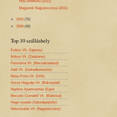
Hősi emlékmű (2011)
Magyarok Nagyasszonya (2011)
►
2010
(76)
►
2009
(48)
Top 10 szálláshely
Erdész Vh. (Uppony)
Mókus Vh. (Zalakaros)
Panoráma Vh. (Mecseknádasd)
Adél Vh. (Sarkadkeresztúr)
Relax-Porta Vh. (Orfű)
Ancsa Hegyalja Vh. (Bakonybél)
Napfény Apartmanház (Eger)
Mecseki Csendidő Vh. (Bükkösd)
Hegyi nyaraló (Sátoraljaújhely)
Hétszilvafás Vh. (Nagybörzsöny)