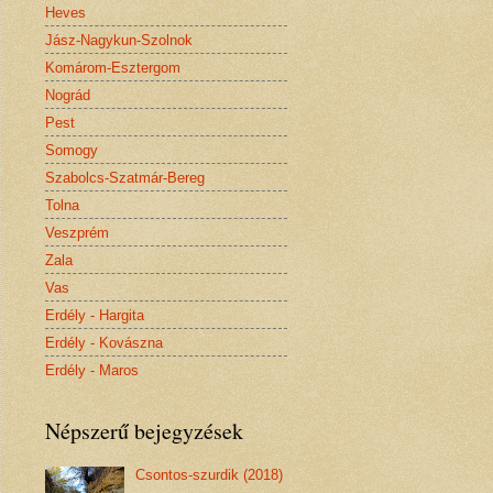
Heves
Jász-Nagykun-Szolnok
Komárom-Esztergom
Nográd
Pest
Somogy
Szabolcs-Szatmár-Bereg
Tolna
Veszprém
Zala
Vas
Erdély - Hargita
Erdély - Kovászna
Erdély - Maros
Népszerű bejegyzések
Csontos-szurdik (2018)