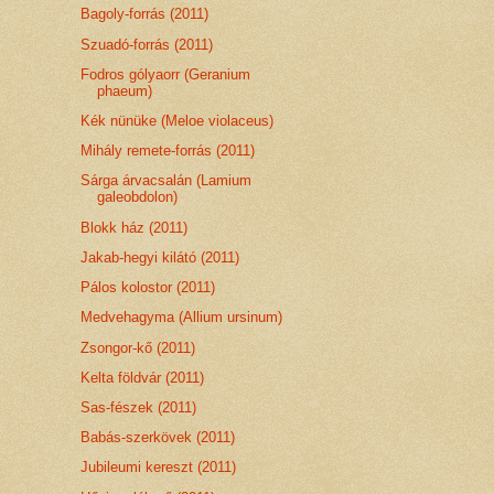
Bagoly-forrás (2011)
Szuadó-forrás (2011)
Fodros gólyaorr (Geranium
phaeum)
Kék nünüke (Meloe violaceus)
Mihály remete-forrás (2011)
Sárga árvacsalán (Lamium
galeobdolon)
Blokk ház (2011)
Jakab-hegyi kilátó (2011)
Pálos kolostor (2011)
Medvehagyma (Allium ursinum)
Zsongor-kő (2011)
Kelta földvár (2011)
Sas-fészek (2011)
Babás-szerkövek (2011)
Jubileumi kereszt (2011)