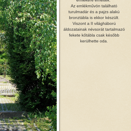
emlékére emelték.
Az emlékművön található
turulmadár és a pajzs alakú
bronztábla is ekkor készült.
Viszont a II világháború
áldozatainak névsorát tartalmazó
fekete kőtábla csak később
kerülhette oda.