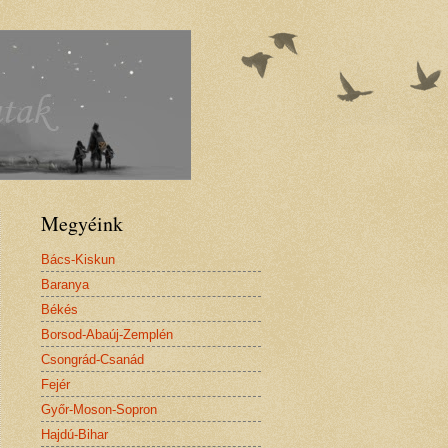
Megyéink
Bács-Kiskun
Baranya
Békés
Borsod-Abaúj-Zemplén
Csongrád-Csanád
Fejér
Győr-Moson-Sopron
Hajdú-Bihar