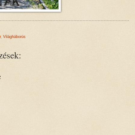
r
,
Világháborús
zések:
e