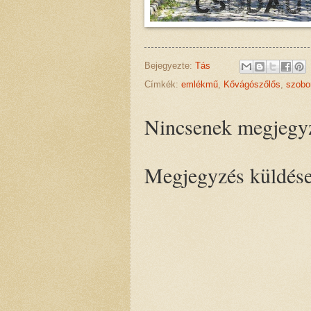
Bejegyezte:
Tás
Címkék:
emlékmű
,
Kővágószőlős
,
szobo
Nincsenek megjegy
Megjegyzés küldés