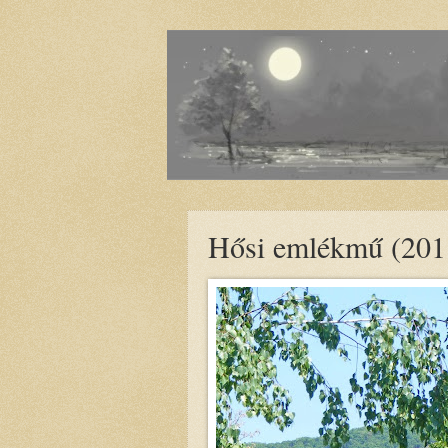
Hősi emlékmű (201