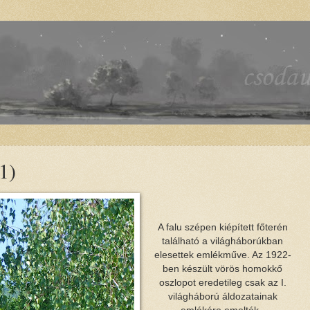
1)
A falu szépen kiépített főterén
található a világháborúkban
elesettek emlékműve. Az 1922-
ben készült vörös homokkő
oszlopot eredetileg csak az I.
világháború áldozatainak