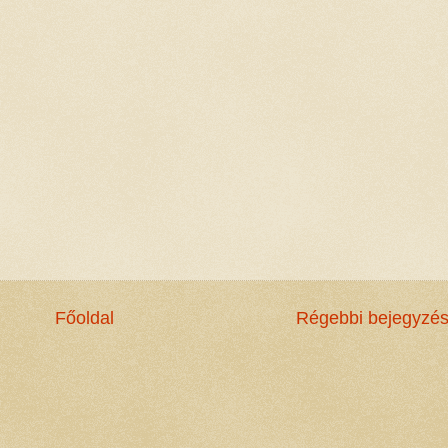
Főoldal
Régebbi bejegyzé